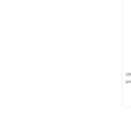
10
po
dr