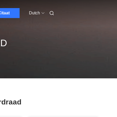
itaat
Dutch
AD
rdraad