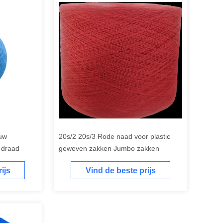
auw
20s/2 20s/3 Rode naad voor plastic
 draad
geweven zakken Jumbo zakken
ijs
Vind de beste prijs