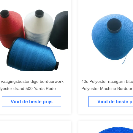
rvaagingsbestendige borduurwerk
40s Polyester naaigarn Bl
lyester draad 500 Yards Rode
Polyester Machine Borduur
lyester draad
Vind de beste prijs
Vind de beste pr