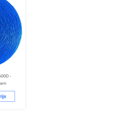
500D -
garn
ijs