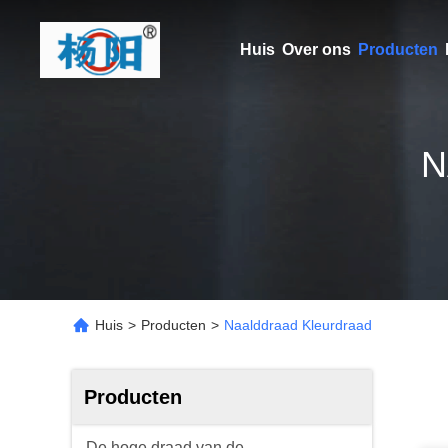
Huis
Over ons
Producten
N
Huis
>
Producten
>
Naalddraad Kleurdraad
Producten
De hoge draad van de