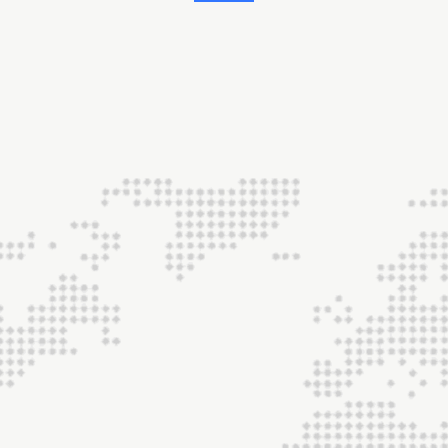
Vervaardigingsmethod
industriële naaigarn