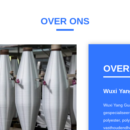
OVER ONS
OVER
Wuxi Yan
Wuxi Yang Gua
gespecialisee
polyester, po
vasthoudendh