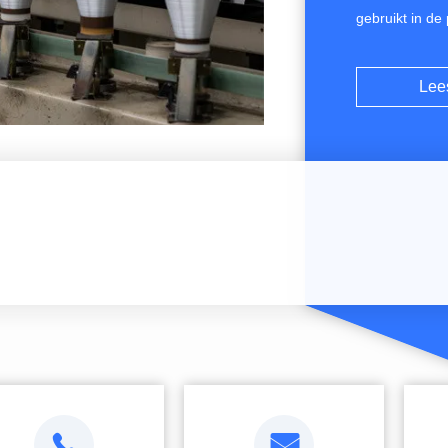
gebruikt in de
tonnagezakken
plastic geweve
Lee
rubber, plasti
en diervoeder.