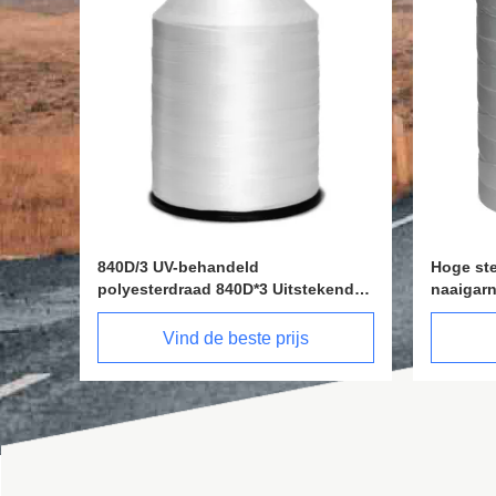
Hoge sterkte 100% polyester
1000D/3
end
naaigarn Wit 2000D*2 Lage krimp
waterdic
Vind de beste prijs