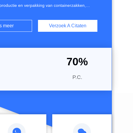
 productie en verpakking van containerzakken,
, hefbanden, geotextiel, cementverpakkingszakken,
n zakken,zijpbanden, chemicaliën, plastic granulatie,
s meer
Verzoek A Citaten
c buizen, meststoffen, gordijnen, schoenen, voedsel
We ...
70
%
P.C.