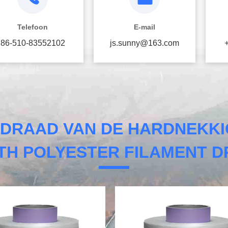
Telefoon
E-mail
86-510-83552102
js.sunny@163.com
 DRAAD VAN DE HARDNEKK
TH POLYESTER FILAMENT D