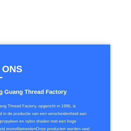
 ONS
g Guang Thread Factory
ng Thread Factory, opgericht in 1996, is
rd in de productie van een verscheidenheid aan
lypropyleen en nylon draden met een hoge
eid.monofilamentenOnze producten worden veel